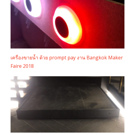
เครื่องขายน้ำ ด้วย prompt pay งาน Bangkok Maker
Faire 2018