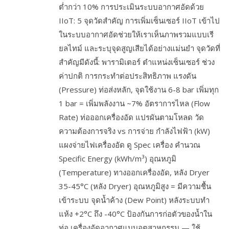
ต่ำกว่า 10% การประเมินระบบอากาศอัดด้วย
IIoT: 5 จุดวัดสำคัญ การเพิ่มเซ็นเซอร์ IIoT เข้าไป
ในระบบอากาศอัดช่วยให้เราเห็นภาพรวมแบบเรี
ยลไทม์ และระบุจุดสูญเสียได้อย่างแม่นยำ จุดวัดที่
สำคัญมีดังนี้: พารามิเตอร์ ตำแหน่งเซ็นเซอร์ ช่วง
ค่าปกติ การกระทำต่อประสิทธิภาพ แรงดัน
(Pressure) ท่อส่งหลัก, จุดใช้งาน 6-8 bar เพิ่มทุก
1 bar = เพิ่มพลังงาน ~7% อัตราการไหล (Flow
Rate) ท่อออกเครื่องอัด แปรผันตามโหลด วัด
ความต้องการจริง vs การจ่าย กำลังไฟฟ้า (kW)
แผงจ่ายไฟเครื่องอัด ดู Spec เครื่อง คำนวณ
Specific Energy (kWh/m³) อุณหภูมิ
(Temperature) ทางออกเครื่องอัด, หลัง Dryer
35-45°C (หลัง Dryer) อุณหภูมิสูง = มีความชื้น
เข้าระบบ จุดน้ำค้าง (Dew Point) หลังระบบทำ
แห้ง +2°C ถึง -40°C ป้องกันการก่อตัวของน้ำใน
ท่อ เครื่องอัดอากาศแบบอุตสาหกรรม — ใช้