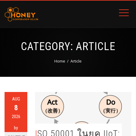
CATEGORY:
ARTICLE
Home
Article
AUG
8
2026
by
ISO 50001 ในยุค IIoT: