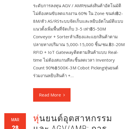
ระดับการลงทุน AGV / AMRขนส่งสินค้าอัตโนมัติ
ไม่ต้องคนขับลดแรงงาน 60% ใน Zone ขนส่ง฿2-
8M/ตัว AS/RSระบบจัดเก็บและหยิบอัตโนมัติแบบ
แนวตั้งเพิ่มพื้นที่จัดเก็บ 3-5 เท่า฿5-50M
Conveyor + Sorterลำเลียงและแยกสินค้าตาม
ปลายทางปริมาณ 5,000-15,000 ชิ้น/ชม.฿3-20M
RFID + IoT Gatewayติดตามสินค้าแบบ Real-
time ไม่ต้องสแกนทีละชิ้นลดเวลา Inventory
Count 90%฿500K-3M Cobot Pickingหุ่นยนต์
ร่วมงานหยิบสินค้า +…
Read More
หุ่นยนต์อุตสาหกรรม
MAR
และ AGV/AMR: การ
28