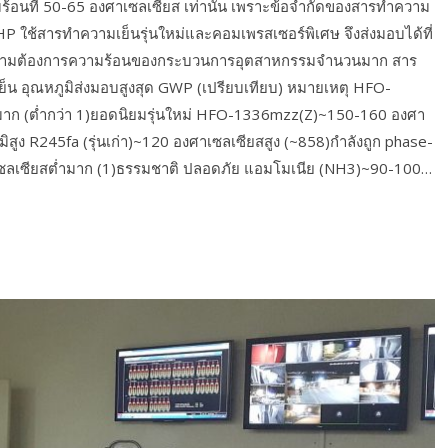
ามร้อนที่ 50-65 องศาเซลเซียส เท่านั้น เพราะข้อจำกัดของสารทำความ
P ใช้สารทำความเย็นรุ่นใหม่และคอมเพรสเซอร์พิเศษ จึงส่งมอบได้ที่
ความต้องการความร้อนของกระบวนการอุตสาหกรรมจำนวนมาก สาร
 อุณหภูมิส่งมอบสูงสุด GWP (เปรียบเทียบ) หมายเหตุ HFO-
าก (ต่ำกว่า 1)ยอดนิยมรุ่นใหม่ HFO-1336mzz(Z)~150-160 องศา
มิสูง R245fa (รุ่นเก่า)~120 องศาเซลเซียสสูง (~858)กำลังถูก phase-
เซลเซียสต่ำมาก (1)ธรรมชาติ ปลอดภัย แอมโมเนีย (NH3)~90-100…