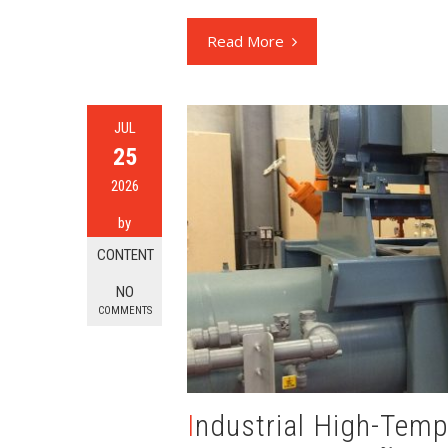
Read More
JUL
25
2026
by
CONTENT
NO
COMMENTS
Industrial High-Temperature Heat Pump (HTHP):