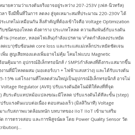
มายความว่าแรงดันจริงอาจอยู่ระหว่าง 207-253V (เฟส-นิวทรัล)
ลา จึงมีพื้นที่ในการ ลดลง สู่จุดเหมาะสมที่ประมาณ 220-230V ได้
เภทไม่เหมือนกัน สิ่งสำคัญที่ต้องเข้าใจคือ Voltage Optimization
ู่กับชนิดของโหลด ดังตาราง ประเภทโหลด ความสัมพันธ์กับแรงดัน
มต้าน (Heater, หลอดไฟเส้น)กำลังแปรตาม V²ลดกำลังลงประหยัด
โหลดเบา)ซับซ้อนลด core loss และกระแสแม่เหล็กประหยัดชัดเจน
p เพิ่ม สูญเสียทองแดงเพิ่มอาจไม่คุ้ม โคมไฟแบบ Magnetic
นคุ้มมาก อุปกรณ์อิเล็กทรอนิกส์ / SMPSกำลังคงที่ดึงกระแสมากขึ้น
งงานที่มีโหลดผสม (มอเตอร์เบา + ไฟฟ้าแสงสว่าง) และได้รับแรงดัน
 5-15% แต่โรงงานที่โหลดส่วนใหญ่เป็นอุปกรณ์อิเล็กทรอนิกส์ อาจไม่
Voltage Regulator (AVR) ปรับแรงดันอัตโนมัติให้คงที่ที่จุด
 สับระดับแทปหม้อแปลงขณะมีโหลด ปรับแรงดันได้ทีละขั้น (step)
ปรับแรงดันแบบต่อเนื่อง ตอบสนองเร็ว (มิลลิวินาที) Voltage
หมาะกับสภาพแวดล้อมหนัก บทบาทของ IIoT IIoT เข้ามาเสริม
รวัด การตรวจสอบ และการพิสูจน์ผล โดย Power Quality Sensor วัด
tribution)…