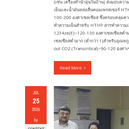
(เช่น เครื่องทำน้ำอุ่นในบ้าน) ส่งมอบคว
เย็นและน้ำมันหล่อลื่นคอมเพรสเซอร์ HTH
100-200 องศาเซลเซียส ซึ่งครอบคลุม
ทำความเย็นสำหรับ HTHP สารทำความเย็น
1234ze(E)~120-130 องศาเซลเซียสต่ำม
เซลเซียสต่ำมาก (ต่ำกว่า 1)สำหรับอุณหภู
out CO2 (Transcritical)~90-120 องศา
Read More
JUL
25
2026
by