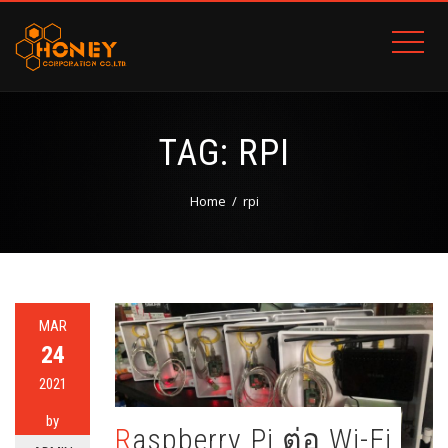
TAG:
RPI
Home
rpi
MAR
24
2021
by
Raspberry Pi ต่อ Wi-Fi