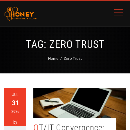
TAG:
ZERO TRUST
Home
Zero Trust
JUL
31
2026
by
OT/IT Convergence: