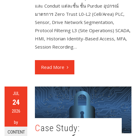
และ Conduit แต่ละชั้น ชั้น Purdue อุปกรณ์
มาตรการ Zero Trust L0-L2 (Cell/Area) PLC,
Sensor, Drive Network Segmentation,
Protocol Filtering L3 (Site Operations) SCADA,
HMI, Historian Identity-Based Access, MFA,
Session Recording…
Read More
JUL
24
2026
by
Case Study:
CONTENT