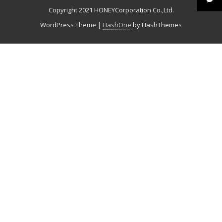
Copyright 2021 HONEYCorporation Co.,Ltd.
WordPress Theme
|
HashOne
by HashThemes