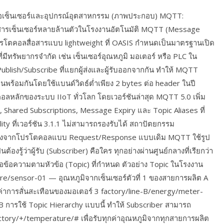
มต่อเซ็นเซอร์และอุปกรณ์อุตสาหกรรม (ภาพประกอบ) MQTT:
่อสารเซ็นเซอร์หลายล้านตัวในโรงงานอัตโนมัติ MQTT (Message
รโตคอลสื่อสารแบบ lightweight ที่ OASIS กำหนดเป็นมาตรฐานเปิด
มีทรัพยากรจำกัด เช่น เซ็นเซอร์อุณหภูมิ มอเตอร์ หรือ PLC ใน
lish/Subscribe ที่แยกผู้ส่งและผู้รับออกจากกัน ทำให้ MQTT
นพร้อมกันโดยใช้แบนด์วิดธ์ต่ำเพียง 2 bytes ต่อ header ในปี
ลักของระบบ IIoT ทั่วโลก โดยเวอร์ชันล่าสุด MQTT 5.0 เพิ่ม
hared Subscriptions, Message Expiry และ Topic Aliases ที่
ility ที่เวอร์ชัน 3.1.1 ไม่สามารถรองรับได้ สถาปัตยกรรม
ต่างจากโปรโตคอลแบบ Request/Response แบบเดิม MQTT ใช้รูป
นต้องรู้ว่าผู้รับ (Subscriber) คือใคร ทุกอย่างผ่านศูนย์กลางที่เรียกว่า
อข้อความตามหัวข้อ (Topic) ที่กำหนด ตัวอย่าง Topic ในโรงงาน
re/sensor-01 — อุณหภูมิจากเซ็นเซอร์ตัวที่ 1 ของสายการผลิต A
ค่าการสั่นสะเทือนของมอเตอร์ 3 factory/line-B/energy/meter-
การใช้ Topic Hierarchy แบบนี้ ทำให้ Subscriber สามารถ
actory/+/temperature/# เพื่อรับทุกค่าอุณหภูมิจากทุกสายการผลิต